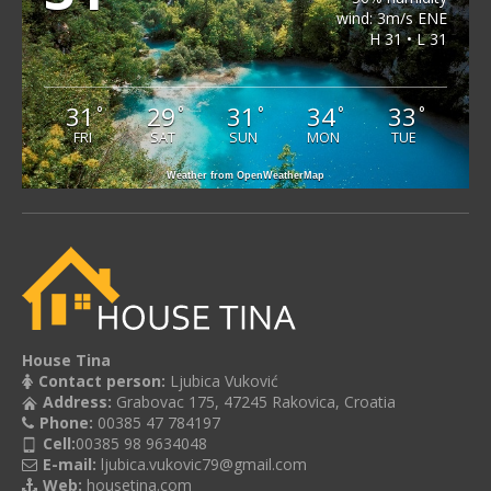
wind: 3m/s ENE
H 31 • L 31
31
29
31
34
33
°
°
°
°
°
FRI
SAT
SUN
MON
TUE
Weather from OpenWeatherMap
House Tina
Contact person:
Ljubica Vuković
Address:
Grabovac 175, 47245 Rakovica, Croatia
Phone:
00385 47 784197
Cell:
00385 98 9634048
E-mail:
ljubica.vukovic79@gmail.com
Web:
housetina.com