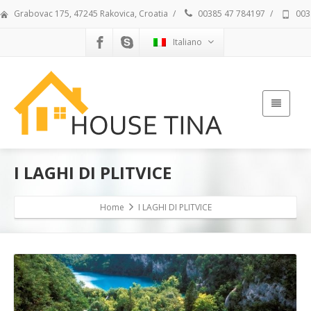
Grabovac 175, 47245 Rakovica, Croatia
/
00385 47 784197
/
003
Italiano
I LAGHI DI PLITVICE
Home
I LAGHI DI PLITVICE